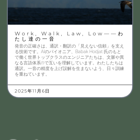
Work, Walk, Law, Low——わ
たし達の一音
発音の正確さは、通訳・翻訳の「見えない信頼」を支え
る技術です。AIのパイオニア、Babak Hodjat 氏のもと
で働く世界トップクラスのエンジニアたちは、文脈や異
なる言語体系(!)で互いを理解しています。わたしたちは
通訳。一音の精度を上げ誤解を生まないよう、日々訓練
を重ねています。
2025年11月6日