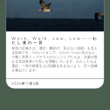
Work, Walk, Law, Low——わ
たし達の一音
発音の正確さは、通訳・翻訳の「見えない信頼」を支え
る技術です。AIのパイオニア、Babak Hodjat 氏のもと
で働く世界トップクラスのエンジニアたちは、文脈や異
なる言語体系(!)で互いを理解しています。わたしたちは
通訳。一音の精度を上げ誤解を生まないよう、日々訓練
を重ねています。
2025年11月6日