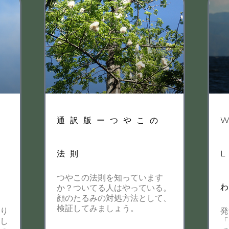
通訳版ーつやこの
グ
法則
つやこの法則を知っています
プ
か？ついてる人はやっている。
顔のたるみの対処方法として、
検証してみましょう。
周り
発
をし
「