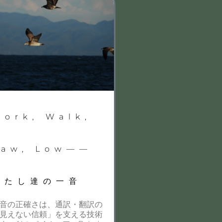
Work, Walk,
Law, Low——
わたし達の一音
音の正確さは、通訳・翻訳の
見えない信頼」を支える技術