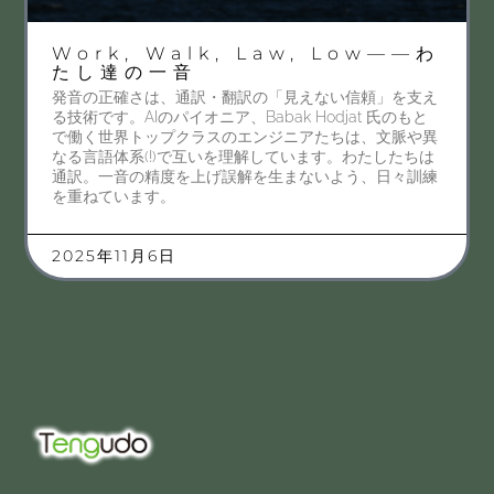
Work, Walk, Law, Low——わ
たし達の一音
発音の正確さは、通訳・翻訳の「見えない信頼」を支え
る技術です。AIのパイオニア、Babak Hodjat 氏のもと
で働く世界トップクラスのエンジニアたちは、文脈や異
なる言語体系(!)で互いを理解しています。わたしたちは
通訳。一音の精度を上げ誤解を生まないよう、日々訓練
を重ねています。
2025年11月6日