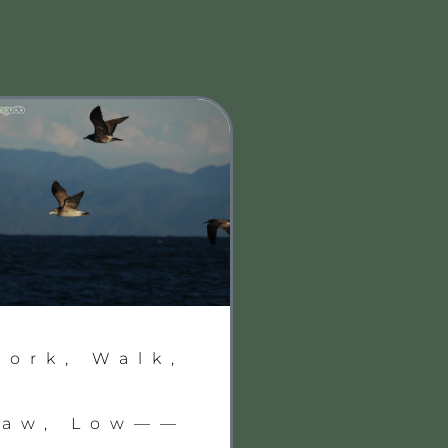
Work, Walk,
Law, Low——