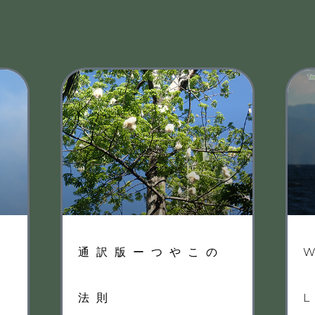
通訳版ーつやこの
グ
法則