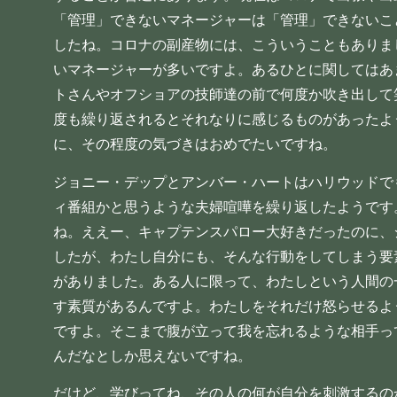
「管理」できないマネージャーは「管理」できないこ
したね。コロナの副産物には、こういうこともありま
いマネージャーが多いですよ。あるひとに関してはあ
トさんやオフショアの技師達の前で何度か吹き出して
度も繰り返されるとそれなりに感じるものがあったよ
に、その程度の気づきはおめでたいですね。
ジョニー・デップとアンバー・ハートはハリウッドで
ィ番組かと思うような夫婦喧嘩を繰り返したようです
ね。ええー、キャプテンスパロー大好きだったのに、
したが、わたし自分にも、そんな行動をしてしまう要
がありました。ある人に限って、わたしという人間の
す素質があるんですよ。わたしをそれだけ怒らせるよ
ですよ。そこまで腹が立って我を忘れるような相手っ
んだなとしか思えないですね。
だけど、学びってね、その人の何が自分を刺激するの