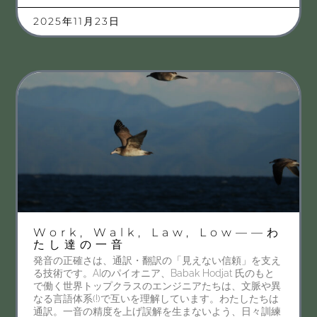
2025年11月23日
Work, Walk, Law, Low——わ
たし達の一音
発音の正確さは、通訳・翻訳の「見えない信頼」を支え
る技術です。AIのパイオニア、Babak Hodjat 氏のもと
で働く世界トップクラスのエンジニアたちは、文脈や異
なる言語体系(!)で互いを理解しています。わたしたちは
通訳。一音の精度を上げ誤解を生まないよう、日々訓練