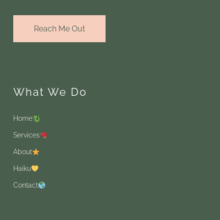
Reach Me Out
What We Do
Home
Services
About
Haiku
Contact