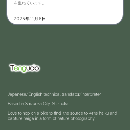
を重ねています。
2025年11月6日
Japanese/English technical translator/interpreter.
Based in Shizuoka City, Shizuoka.
Love to hop on a bike to find the source to write haiku and
capture haiga in a form of nature photography.