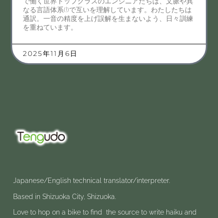
で働く世界トップクラスのエンジニアたちは、文脈や異
なる言語体系(!)で互いを理解しています。わたしたちは
通訳。一音の精度を上げ誤解を生まないよう、日々訓練
を重ねています。
2025年11月6日
Japanese/English technical translator/interpreter.
Based in Shizuoka City, Shizuoka.
Love to hop on a bike to find the source to write haiku and