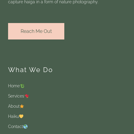
capture haiga in a form of nature photography.
Reach Me Out
What We Do
Home
Services
About
Haiku
Contact