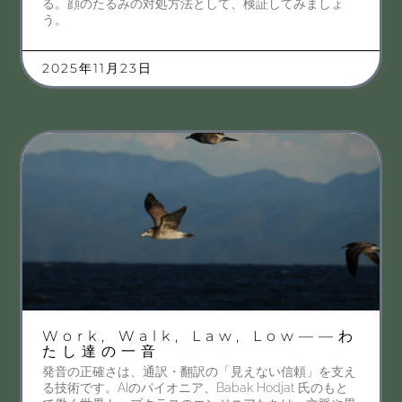
る。顔のたるみの対処方法として、検証してみましょ
う。
2025年11月23日
Work, Walk, Law, Low——わ
たし達の一音
発音の正確さは、通訳・翻訳の「見えない信頼」を支え
る技術です。AIのパイオニア、Babak Hodjat 氏のもと