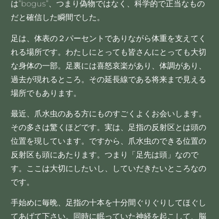
は”bogus”、つまり偽物ではなく、科学的で正当なもの
だと確信した瞬間でした。
足は、体表の２パーセントでありながら体重を支えてく
れる場所です。わたしにとっても皆さんにとっても大切
な身体の一部。足裏には喜怒哀楽があり、体調があり、
過去が現れるところ。その延長線である将来まで見える
場所でもあります。
最近、爪水虫のある方にものすごくよくお会いします。
その多さは驚くほどです。実は、足指の反射区とは頭の
位置を現しています。ですから、爪水虫のできる位置の
反射区も頭にあたります。つまり「足先は頭」なので
す。ここは大切にしたいし、していだきたいところなの
です。
手始めに毎晩、足指の十本を十分間ぐりぐりしてほぐし
てあげて下さい。同時に眠っていた神経を起こして、脳