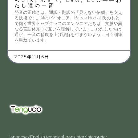
Work, Walk, Law, Low——わ
たし達の一音
発音の正確さは、通訳・翻訳の「見えない信頼」を支え
る技術です。AIのパイオニア、Babak Hodjat 氏のもと
で働く世界トップクラスのエンジニアたちは、文脈や異
なる言語体系(!)で互いを理解しています。わたしたちは
通訳。一音の精度を上げ誤解を生まないよう、日々訓練
を重ねています。
2025年11月6日
Japanese/English technical translator/interpreter.