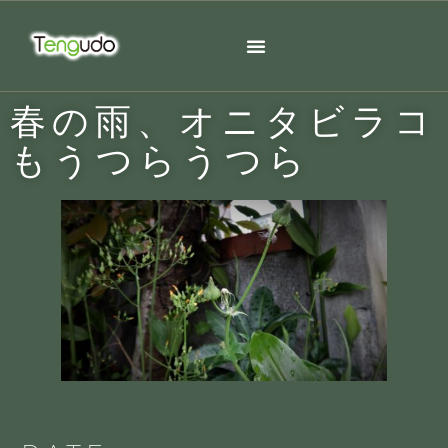
春の雨、オニタビラコ
もうつらうつら