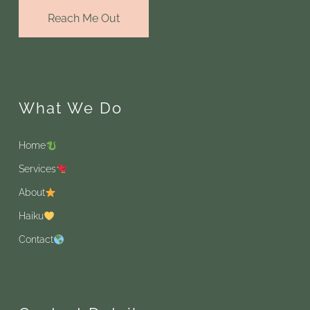
Reach Me Out
What We Do
Home
Services
About
Haiku
Contact