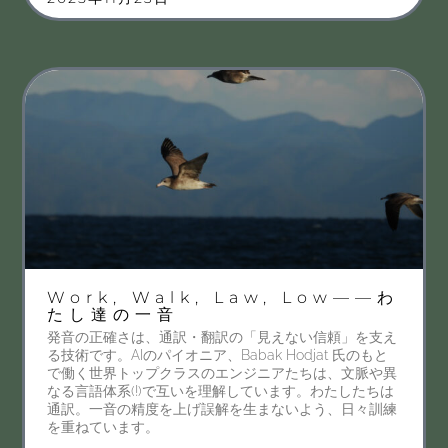
Work, Walk, Law, Low——わ
たし達の一音
発音の正確さは、通訳・翻訳の「見えない信頼」を支え
る技術です。AIのパイオニア、Babak Hodjat 氏のもと
で働く世界トップクラスのエンジニアたちは、文脈や異
なる言語体系(!)で互いを理解しています。わたしたちは
通訳。一音の精度を上げ誤解を生まないよう、日々訓練
を重ねています。