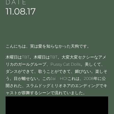
DATE
11.08.17
こんにちは、実は愛を知らなかった天狗です。
木曜日はTBT。木曜日はTBT。大変大変セクシーなアメ
リカのガールグループ、Pussy Cat Dolls。美しくて、
ダンスができて、歌うことができて、媚びない。楽しそ
う。目が離せない。このJai HO!これは、2008年に公
開された、スラムドッグミリオネアのエンディングでキ
ャストが群舞するシーンで流れていました。