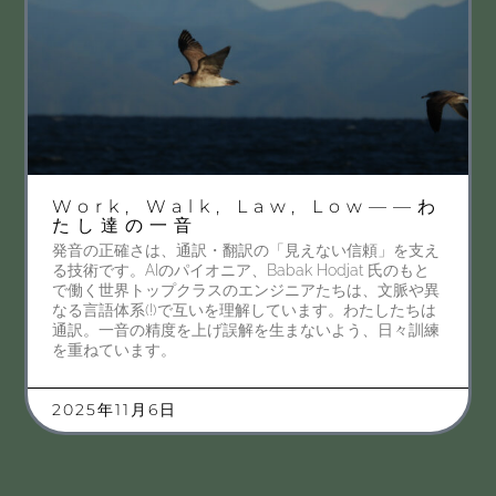
Work, Walk, Law, Low——わ
たし達の一音
発音の正確さは、通訳・翻訳の「見えない信頼」を支え
る技術です。AIのパイオニア、Babak Hodjat 氏のもと
で働く世界トップクラスのエンジニアたちは、文脈や異
なる言語体系(!)で互いを理解しています。わたしたちは
通訳。一音の精度を上げ誤解を生まないよう、日々訓練
を重ねています。
2025年11月6日