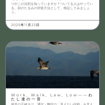
つやこの法則を知っていますか？ついてる人はやってい
る。顔のたるみの対処方法として、検証してみましょ
う。
2025年11月23日
Work, Walk, Law, Low——わ
たし達の一音
発音の正確さは、通訳・翻訳の「見えない信頼」を支え