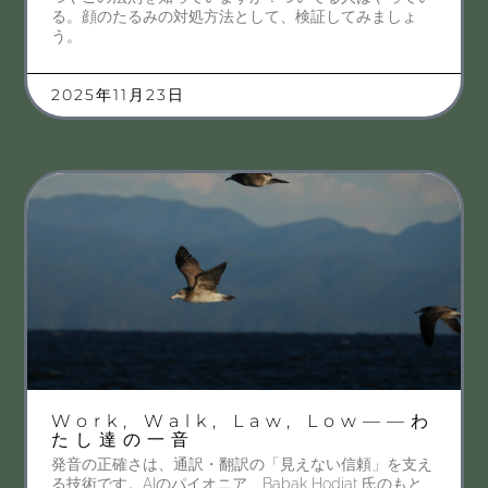
る。顔のたるみの対処方法として、検証してみましょ
う。
2025年11月23日
Work, Walk, Law, Low——わ
たし達の一音
発音の正確さは、通訳・翻訳の「見えない信頼」を支え
る技術です。AIのパイオニア、Babak Hodjat 氏のもと