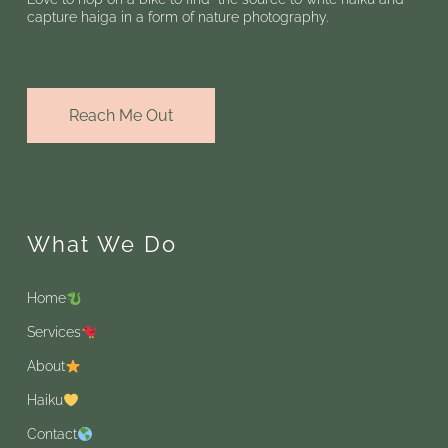
capture haiga in a form of nature photography.
Reach Me Out
What We Do
Home
Services
About
Haiku
Contact