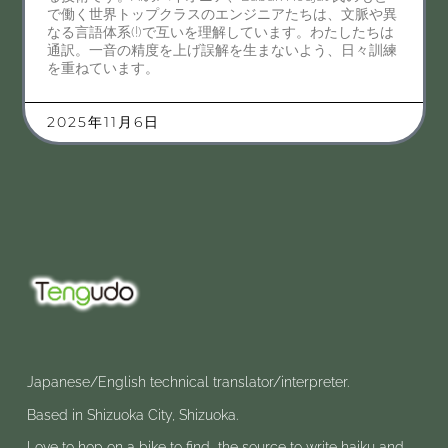
で働く世界トップクラスのエンジニアたちは、文脈や異
なる言語体系(!)で互いを理解しています。わたしたちは
通訳。一音の精度を上げ誤解を生まないよう、日々訓練
を重ねています。
2025年11月6日
Japanese/English technical translator/interpreter.
Based in Shizuoka City, Shizuoka.
Love to hop on a bike to find the source to write haiku and