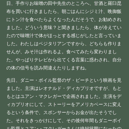
日、手作りお味噌の田中先生のところへ、甘酒と羅臼昆
布を買いに行きましたら、朝ごはんにシジミ汁、晩御飯
にトン汁を食べたらよくなったんだそうで、お勧めされ
ました。どういう意味？と聞きましたら、体が冷えてい
たので味噌汁で体がほっとする感じがしたと言っていま
した。わたしはベジタリアンですから、どちらも作りま
せんが、みそ汁は作れるよ。食べてみたら変わりまし
た。やっぱりテレビから出てくる言葉に惑わされ、自分
の体の信号を読み間違えたりしますね。
先日、ダニー・ボイル監督のザ・ビーチという映画を見
ました。主演はレオナルド・ディカプリオですが、もと
もとはユアン・マクレガーで企画されました。主演をデ
ィカプリオにして、ストーリーをアメリカベースに変え
るという条件で、スポンサーからお金が出たそうでし
た。それをきっかけにして、その後何年間もダニーボイ
ル監督とユアン・マクレガーさんは絶好状態になったの