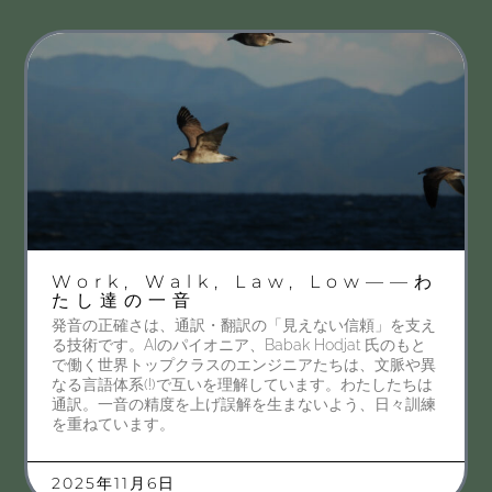
Work, Walk, Law, Low——わ
たし達の一音
発音の正確さは、通訳・翻訳の「見えない信頼」を支え
る技術です。AIのパイオニア、Babak Hodjat 氏のもと
で働く世界トップクラスのエンジニアたちは、文脈や異
なる言語体系(!)で互いを理解しています。わたしたちは
通訳。一音の精度を上げ誤解を生まないよう、日々訓練
を重ねています。
2025年11月6日